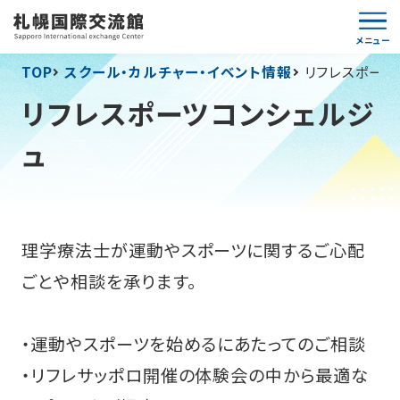
メニュー
TOP
スクール・カルチャー・イベント情報
リフレスポーツ
背景色
Language
文字サイズ
リフレスポーツコンシェルジ
標準
大
ュ
理学療法士が運動やスポーツに関するご心配
ごとや相談を承ります。
TOP
・運動やスポーツを始めるにあたってのご相談
利用案内
・リフレサッポロ開催の体験会の中から最適な